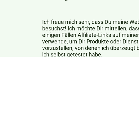
Ich freue mich sehr, dass Du meine We
besuchst! Ich möchte Dir mitteilen, dass
einigen Fällen Affiliate-Links auf meiner
verwende, um Dir Produkte oder Dienst
vorzustellen, von denen ich überzeugt b
ich selbst getestet habe.
Wenn Du über diese Links ein Produkt
kaufst, erhalte ich eine Provision. Aber 
Sorge, für Dich als Käufer entstehen ke
zusätzlichen
Kosten.
Wenn Du also etwas auf meiner Seite fi
Dir gefällt und Du es kaufen möchtest,
mich sehr freuen, wenn Du es über ein
Affiliate-Links tust.