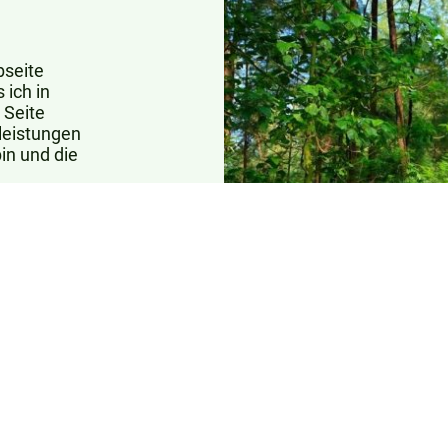
bseite
 ich in
 Seite
leistungen
in und die
keine
ine
ndest, das
 würde es
en meiner