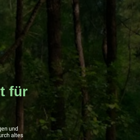
 für
gen und
urch altes