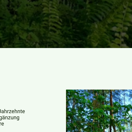
Jahrzehnte
rgänzung
re