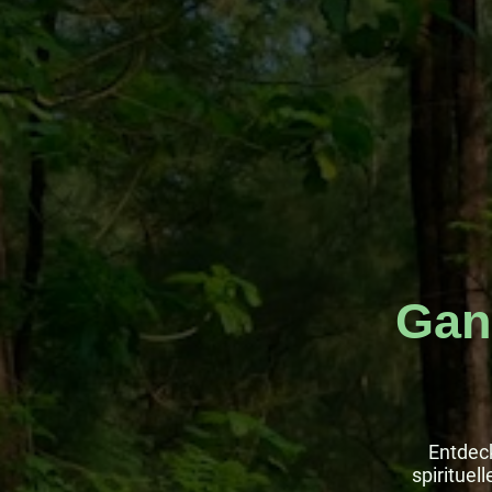
Gan
Entdec
spirituel